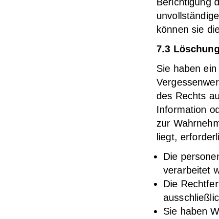
Berichtigung d
unvollständig
können sie di
7.3 Löschun
Sie haben ein
Vergessenwerd
des Rechts au
Information od
zur Wahrnehmu
liegt, erforde
Die personen
verarbeitet 
Die Rechtfer
ausschließli
Sie haben Wi