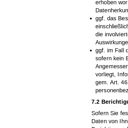
erhoben word
Datenherkun
ggf. das Bes
einschließli
die involvie
Auswirkunge
ggf. im Fall
sofern kein
Angemessenh
vorliegt, In
gem. Art. 4
personenbez
7.2 Berichti
Sofern Sie fe
Daten von Ihn