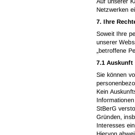
Auf unserer K
Netzwerken e
7. Ihre Recht
Soweit Ihre p
unserer Webse
„betroffene P
7.1 Auskunft
Sie können vo
personenbezog
Kein Auskunft
Informationen
StBerG versto
Gründen, ins
Interesses ei
Hiervon abwei