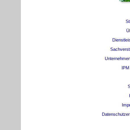
St
Ü
Dienstle
Sachverst
Unternehme
IPM
S
Imp
Datenschutzer