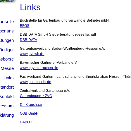
Links
Buchstelle für Gartenbau und verwandte Betriebe mbH
artseite
BFGS
ber uns
DBB DATA GmbH Steuerberatungsgesellschaft
istungen
DBB DATA
Gartenbauverband Baden-Württemberg-Hessen e.V.
ändiger
www.gvbwh.de
nsbörse
Bayerischer Gärtnerei-Verband e.V
 Messe
www.bgv-muenchen.de
Fachverband Garten-, Landschafts- und Sportplatzbau Hessen-Thür
Links
www.galabau-ht.de
tandort
Zentralverband Gartenbau e.V.
Kontakt
Gartenbaunetz ZVG
Dr. Kraushaar
ressum
OSB GmbH
klärung
GABOT